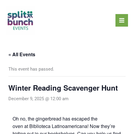
Skip
Mai
to
Men
content
« All Events
This event has passed.
Winter Reading Scavenger Hunt
December 9, 2025 @ 12:00 am
Oh no, the gingerbread has escaped the
oven at Biblioteca Latinoamericana! Now they’re
hiding out in our bookshelves. Can you help us find