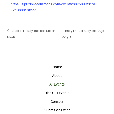
https://sjpl.bibliocommons.com/events/68758932b7a
97e3600168551
Board of Library Trustees Special
Baby Lap-Sit Storytime (Age
Meeting
0-1)
Home
About
All Events
Dine Out Events
Contact
Submit an Event